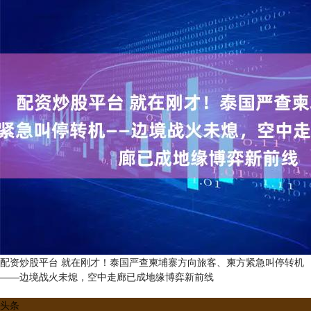
配资炒股平台 就在刚才！泰国严查柬埔寨方向旅客、柬方紧急叫停转机
——边境战火未熄，空中走廊已成地缘博弈新前线
头条