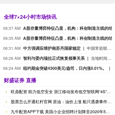
全球7×24小时市场快讯
06:22 AM
私募7月调研“钟情”科技：国产算力链成新共识
06:21 AM
可转债一级市场
06:17 AM
美联储
06:15 AM
特朗普承认某些弹药供应紧张
当地时间8月6日下午，美国总统特朗普在白宫回答记者有关美军弹药供应问题的提问时称：“我们一直都需要更多（弹药），美国某些类型弹药的供应‘几乎是无限的’，但也有一些弹药稍显紧张。”他没有具体说明是哪些弹药。（CCTV国际时讯）
06:15 AM
美联
财盛证券 直播
旺鼎配资 助力低空安全 浙江移动发布低空智联网“4S”服务
股票怎么开通杠杆官网 原油：油价上涨 船只遇袭事件给霍尔木兹
九牛配资APP下载 美国小企业招聘计划降至2020年5月以来