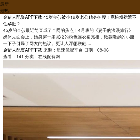
最新
最热
金猎人配资APP下载 45岁金莎被小19岁老公贴身护腰！宽松粉裙遮不
住孕肚？
45岁的金莎最近简直成了全网的焦点！4月底的《妻子的浪漫旅行》
媒体见面会上，她身穿一条宽松的粉色连衣裙亮相，微微隆起的小腹
一下子引爆了网友的热议。更让人浮想联翩....
金猎人配资APP下载
来源：星速优配平台
日期：08-06
查看：
141
分类：
在线配资网