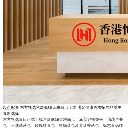
起点配资 东方甄选六款低GI杂粮面点上线 满足健康需求拓展品质主
食新选择
东方甄选近日正式上线六款低GI杂粮面点，涵盖谷物馒头、清蔬早餐
包、三味菌菇包、玫瑰红豆包、黑塌菜包及荠菜香菇包，标志着品牌