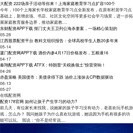
大配资 222场亲子活动等你来！上海家庭教育学习点扩容100个
今年，100个上海家长学校家庭教育学习点全新发布，在原有村居学习点
基础上，新增农场、书店、社区文化空间等更多社会学习场景，进一步拓
展家庭教育服务边界，推动家庭教....
东财配资APP下载 抠门丈夫王卫列公海杀妻案，一场精心策划的
05-28
江西股票配资平台 教科文组织报告：全球高校学生人数20多年来
05-14
厦门配资网APP下载 酒价内参4月17日价格发布，五粮液16
04-17
秦翔配资APP下载 ATFX：特朗普“关税换领土”惊雷突响！
04-26
赤盈策略 美国债市：美债录得下跌 油价上涨抹去CPI数据驱动
06-13
05-27
在线配资网
配资178官网 如何让孩子产生学习的动力?
前几天，有位家长来找我，说她家的孩子学习没有动力，老喜欢玩手机游
戏，怎么办？ 我问她孩子为什么喜欢玩游戏，她说因为手机有很多的功
能可以玩。 我说：“你不是经常说....