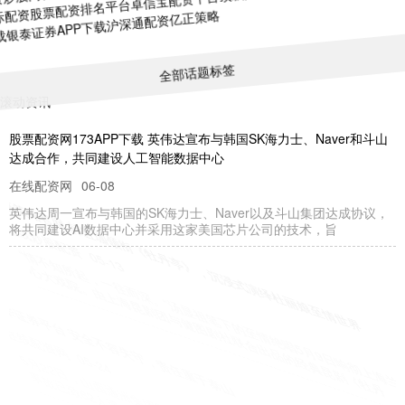
下载
银泰证券APP下载
沪深通配资
亿正策略
全部话题标签
滚动资讯
股票配资网173APP下载 英伟达宣布与韩国SK海力士、Naver和斗山
达成合作，共同建设人工智能数据中心
在线配资网
06-08
英伟达周一宣布与韩国的SK海力士、Naver以及斗山集团达成协议，
将共同建设AI数据中心并采用这家美国芯片公司的技术，旨
宏赢策略官网 韩宜珈领衔《牡丹亭》，沉浸式演绎杜丽娘至情世界
短线炒股配资
05-13
“情不知所起，一往而深。”汤显祖笔下的至情绝唱5月9日响彻上海兰
心大戏院。由上海昆剧团与健图剧社联合出品的经典昆剧《牡丹
联华证券平台 安全不容失守，责任重于泰山
在线配资网
05-24